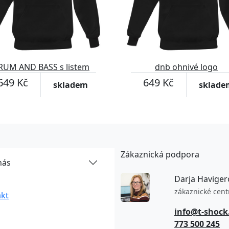
RUM AND BASS s listem
dnb ohnivé logo
konopí mikina pánská
649 Kč
649 Kč
skladem
sklade
Zákaznická podpora
nás
Darja Haviger
zákaznické cen
kt
info@t-shock
773 500 245