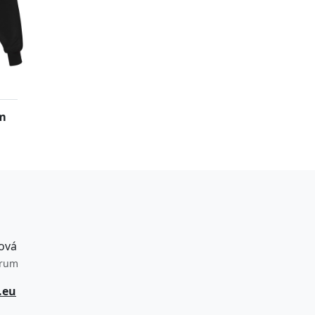
m
ová
trum
.eu