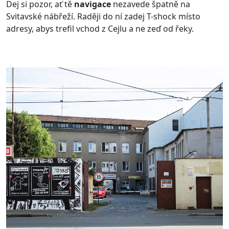
Dej si pozor, ať tě
navigace
nezavede špatně na
Svitavské nábřeží. Raději do ní zadej T-shock místo
adresy, abys trefil vchod z Cejlu a ne zeď od řeky.