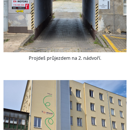
Projdeš průjezdem na 2. nádvoří.