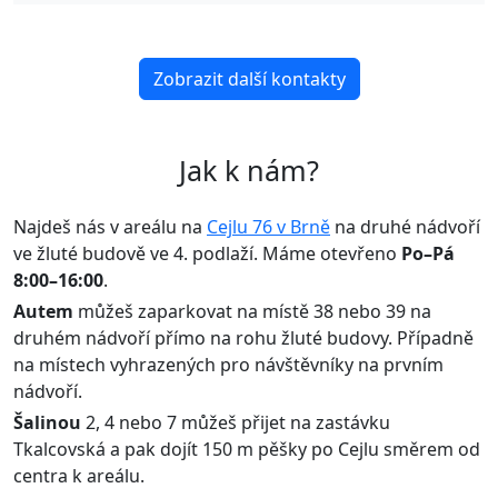
Zobrazit další kontakty
Jak k nám?
Najdeš nás v areálu na
Cejlu 76 v Brně
na druhé nádvoří
ve žluté budově ve 4. podlaží. Máme otevřeno
Po–Pá
8:00–16:00
.
Autem
můžeš zaparkovat na místě 38 nebo 39 na
druhém nádvoří přímo na rohu žluté budovy. Případně
na místech vyhrazených pro návštěvníky na prvním
nádvoří.
Šalinou
2, 4 nebo 7 můžeš přijet na zastávku
Tkalcovská a pak dojít 150 m pěšky po Cejlu směrem od
centra k areálu.