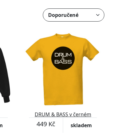
DRUM & BASS v černém
kruhu
449 Kč
m
skladem