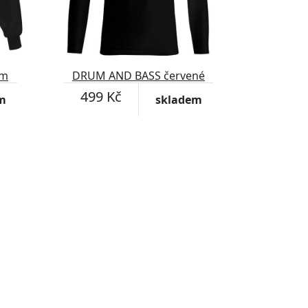
em
DRUM AND BASS červené
499 Kč
m
skladem