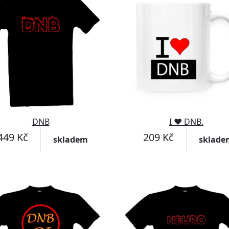
DNB
I ♥ DNB.
449 Kč
209 Kč
skladem
sklade