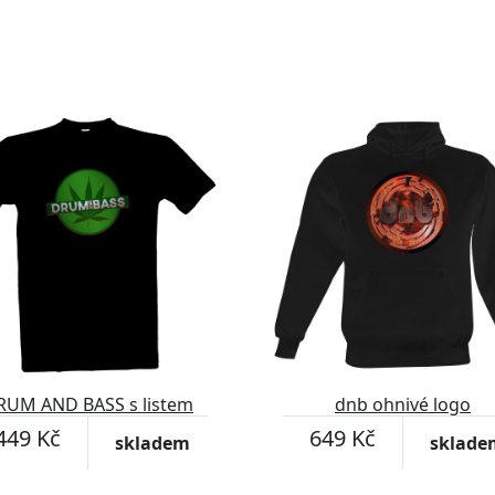
RUM AND BASS s listem
dnb ohnivé logo
konopí tričko
449 Kč
649 Kč
skladem
sklade