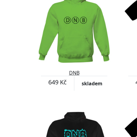
DNB
649 Kč
skladem