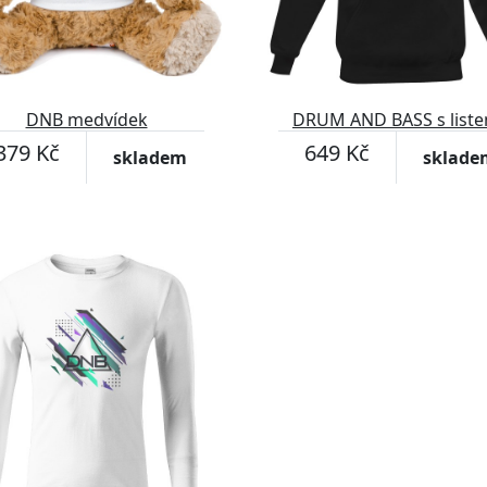
DNB medvídek
DRUM AND BASS s list
konopí mikina pánská
379 Kč
649 Kč
skladem
sklade