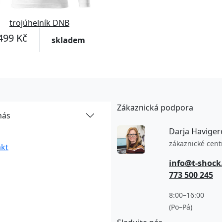
trojúhelník DNB
499 Kč
skladem
Zákaznická podpora
nás
Darja Haviger
zákaznické cen
kt
info@t-shock
773 500 245
8:00–16:00
(Po–Pá)